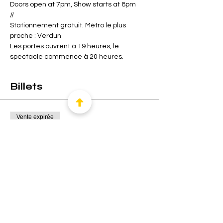
Doors open at 7pm, Show starts at 8pm
//
Stationnement gratuit. Métro le plus 
proche : Verdun
Les portes ouvrent à 19 heures, le 
spectacle commence à 20 heures.
Billets
Vente expirée
Type de billet
Regular
Prix
Regular
15,00 $CA
+ 0,38 $CA de frais de billetterie